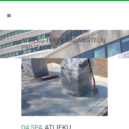
ATLIEKŲ TVARKYMO AIKŠTELIŲ
PROJEKTAI
04 SPA
ATLIEKŲ