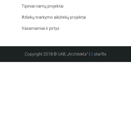
Tipiniai namų projektai
Atliekų tvarkymo aikštelių projektai
Vasarnamiai ir pirtys
Copyright 2018 © UAB „Architekta” |
starflix