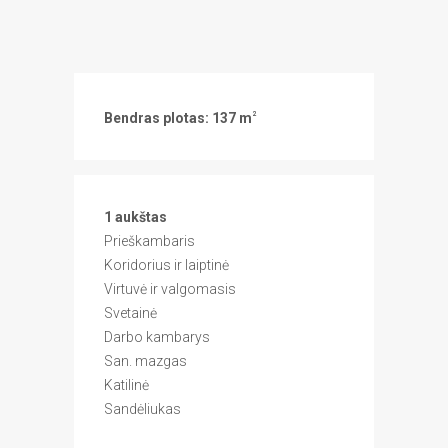
Bendras plotas: 137 m
2
1 aukštas
Prieškambaris
Koridorius ir laiptinė
Virtuvė ir valgomasis
Svetainė
Darbo kambarys
San. mazgas
Katilinė
Sandėliukas