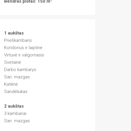
Bendras plotas: 150 m
2
1 aukštas
Prieškambaris
Koridorius ir laiptinė
Virtuvė ir valgomasis
Svetainė
Darbo kambarys
San. mazgas
Katilinė
Sandėliukas
2 aukštas
3 kambariai
San. mazgas