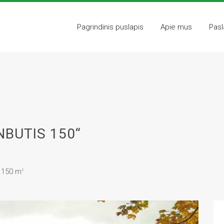
Pagrindinis puslapis
Apie mus
Pas
BUTIS 150“
s 150
m
2