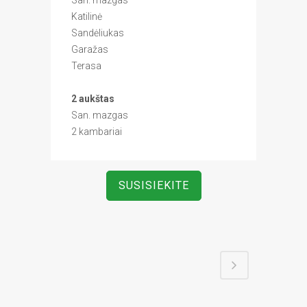
San. mazgas
Katilinė
Sandėliukas
Garažas
Terasa
2 aukštas
San. mazgas
2 kambariai
SUSISIEKITE