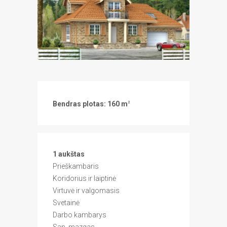
Bendras plotas: 160 m
2
1 aukštas
Prieškambaris
Koridorius ir laiptinė
Virtuvė ir valgomasis
Svetainė
Darbo kambarys